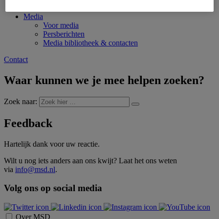
Werken bij MSD
Media
Voor media
Persberichten
Media bibliotheek & contacten
Contact
Waar kunnen we je mee helpen zoeken?
Zoek naar:
Feedback
Hartelijk dank voor uw reactie.
Wilt u nog iets anders aan ons kwijt? Laat het ons weten
via
info@msd.nl
.
Volg ons op social media
Over MSD