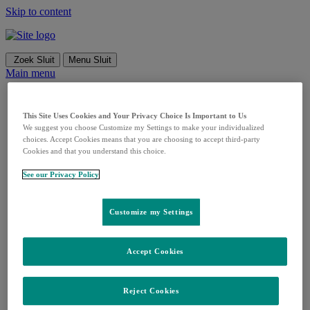
Skip to content
Zoek
Sluit
Menu
Sluit
Main menu
Ons bedrijf
Bedrijfsoverzicht
This Site Uses Cookies and Your Privacy Choice Is Important to Us
Duurzaamheid
We suggest you choose Customize my Settings to make your individualized
Geschiedenis
choices. Accept Cookies means that you are choosing to accept third-party
Onze betrokkenheid
Cookies and that you understand this choice.
Onze maatschappelijke verantwoordelijkheid
Cultuur & Waarden
See our Privacy Policy
Diversiteit & inclusie
Onze verhalen
Onderzoek
Customize my Settings
Aandachtsgebieden
Geneesmiddelen MSD
Voor Zorgprofessionals
Accept Cookies
MSD Academy
Voor Patiënten
Patiënten
Reject Cookies
Klinisch onderzoek
Zorgpartners