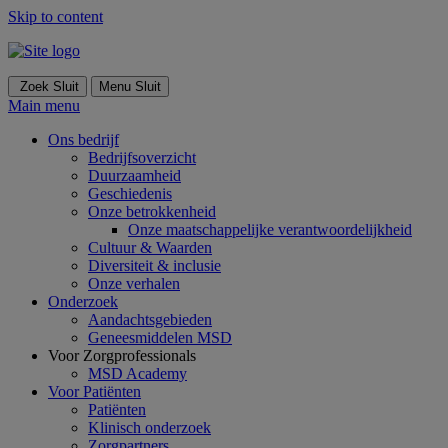
Skip to content
Zoek
Sluit
Menu
Sluit
Main menu
Ons bedrijf
Bedrijfsoverzicht
Duurzaamheid
Geschiedenis
Onze betrokkenheid
Onze maatschappelijke verantwoordelijkheid
Cultuur & Waarden
Diversiteit & inclusie
Onze verhalen
Onderzoek
Aandachtsgebieden
Geneesmiddelen MSD
Voor Zorgprofessionals
MSD Academy
Voor Patiënten
Patiënten
Klinisch onderzoek
Zorgpartners