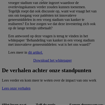
vroeger stadium van ziekte ingezet waardoor de
overlevingskansen verder zouden kunnen toenemen.
Tegelijk roept dat ook discussie op, want wat vraagt het van
ons om toegang voor patiënten tot innovatieve
geneesmiddelen in een vroeg stadium van kanker te
realiseren? En hoe zorgen we dat deze investering zich ook
op de lange termijn uitbetaalt?
Een antwoord op deze vragen is terug te vinden in het
whitepaper ‘Behandeling van kanker in een vroeg stadium
met innovatieve geneesmiddelen: wat is het ons waard?’
Lees meer in
dit artikel.
Download het whitepaper
De verhalen achter onze standpunten
Lees verder en kom meer te weten over de impact van ons werk
Lees onze verhalen
N
N
N
“Het leven gaat
Zelf de regie
Samen duurzaam voor
“
Z
S