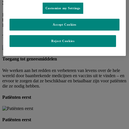
Standpunten
Customize my Settings
Hoe denken we bij MSD over toegang tot geneesmiddelen, de
behandeling van kanker en andere zaken die ons werk raken?
Bekijk onze standpunten.
Accept Cookies
Toegang tot geneesmiddelen
Reject Cookies
Toegang tot geneesmiddelen
We werken aan het redden en verbeteren van levens over de hele
wereld door baanbrekende medicijnen en vaccins uit te vinden – en
ervoor te zorgen dat ze beschikbaar en betaalbaar zijn voor patiënten
die ze nodig hebben.
Patiënten eerst
Patiënten eerst