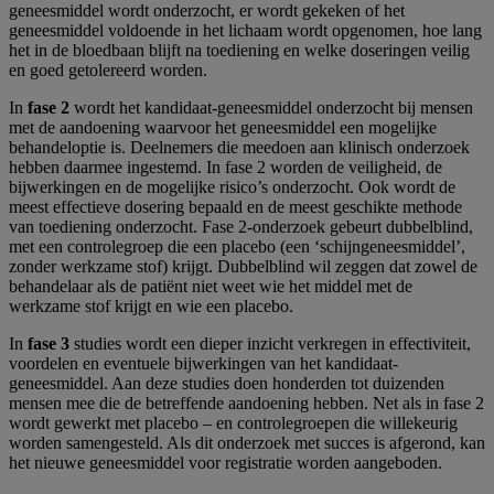
geneesmiddel wordt onderzocht, er wordt gekeken of het
geneesmiddel voldoende in het lichaam wordt opgenomen, hoe lang
het in de bloedbaan blijft na toediening en welke doseringen veilig
en goed getolereerd worden.
In
fase 2
wordt het kandidaat-geneesmiddel onderzocht bij mensen
met de aandoening waarvoor het geneesmiddel een mogelijke
behandeloptie is. Deelnemers die meedoen aan klinisch onderzoek
hebben daarmee ingestemd. In fase 2 worden de veiligheid, de
bijwerkingen en de mogelijke risico’s onderzocht. Ook wordt de
meest effectieve dosering bepaald en de meest geschikte methode
van toediening onderzocht. Fase 2-onderzoek gebeurt dubbelblind,
met een controlegroep die een placebo (een ‘schijngeneesmiddel’,
zonder werkzame stof) krijgt. Dubbelblind wil zeggen dat zowel de
behandelaar als de patiënt niet weet wie het middel met de
werkzame stof krijgt en wie een placebo.
In
fase 3
studies wordt een dieper inzicht verkregen in effectiviteit,
voordelen en eventuele bijwerkingen van het kandidaat-
geneesmiddel. Aan deze studies doen honderden tot duizenden
mensen mee die de betreffende aandoening hebben. Net als in fase 2
wordt gewerkt met placebo – en controlegroepen die willekeurig
worden samengesteld. Als dit onderzoek met succes is afgerond, kan
het nieuwe geneesmiddel voor registratie worden aangeboden.