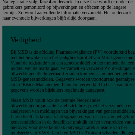
Na registratie volgt
fase 4
-onderzoek. In deze fase wordt er onder de
gebruikers gemonitord op bijwerkingen en effecten op de langere
termijn. Zo wordt aanvullende informatie verzameld. Het onderzoek
naar eventuele bijwerkingen blijft altijd doorgaan.
Veiligheid
Bij MSD is de afdeling Pharmacovigilance (PV) voortdurend bez
met het bewaken van het veiligheidsprofiel van MSD-geneesmidd
Vanaf de registratie van een geneesmiddel tot het moment dat een
middel van de markt gaat, verzamelt en verwerkt PV meldingen 
bijwerkingen die in verband zouden kunnen staan met het gebrui
MSD-geneesmiddelen. Gegevens worden voortdurend geanalyse
en in ‘Risico Management Plannen’ verwerkt. Op basis van deze
gegevens worden bijsluiters regelmatig aangepast.
Naast MSD houdt ook de centrale Nederlandse
bijwerkingenorganisatie Lareb zich bezig met het verzamelen en
analyseren van meldingen van bijwerkingen van geneesmiddelen
Lareb heeft als kerntaak het signaleren van risico’s van het gebru
geneesmiddelen in de dagelijkse praktijk en het verspreiden van 
hierover. Voor deze kerntaak ontvangt Lareb subsidie van het
ministerie van VWS. Lareb en MSD’s PV-team wisselen alle geg